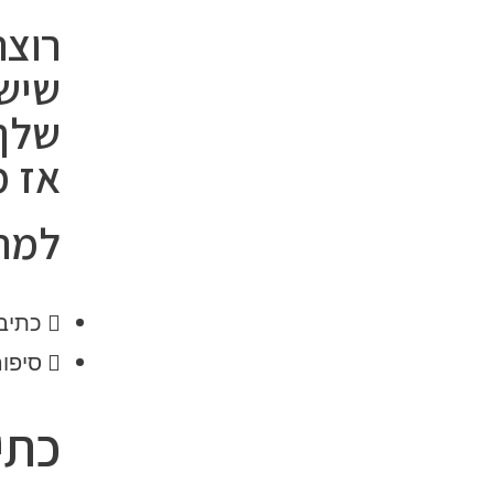
רוצה
שיש
שלך
אז מ
למה 
כתיב
סיפו
כתי