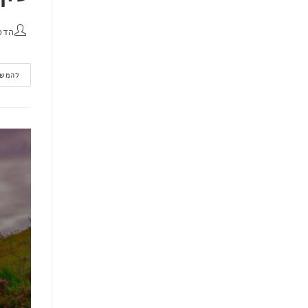
הדס
להמשך