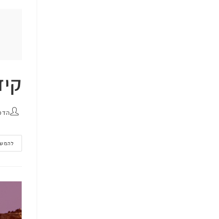
קיד
הדס
להמשך