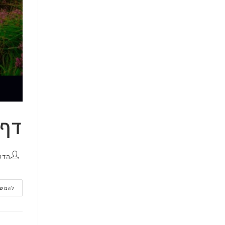
דף 
הדס
להמשך