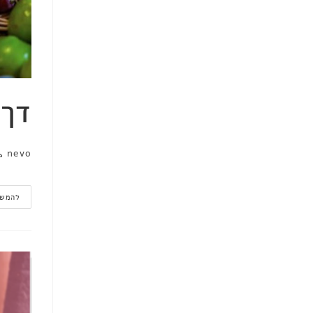
דך 
nevo
להמשך