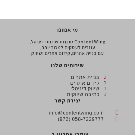
מי אנחנו
ContentWing סוכנות שירותי דיגיטל,
עוזרים לעסקים למכור יותר,
עם בניית אתרים,קידום אתרים ושיווק
שירותים שלנו
בניית אתרים
קידום אתרים
שיווק דיגיטלי
כתיבה שיווקית
יצירת קשר
info@contentwing.co.il
058-7229777 (972)
עיקבו אחרינו ב...