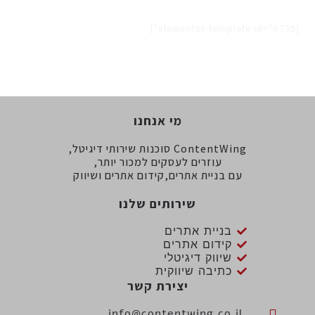
[elementor-template id="6735"]
מי אנחנו
ContentWing סוכנות שירותי דיגיטל,
עוזרים לעסקים למכור יותר,
עם בניית אתרים,קידום אתרים ושיווק
שירותים שלנו
בניית אתרים
קידום אתרים
שיווק דיגיטלי
כתיבה שיווקית
יצירת קשר
info@contentwing.co.il