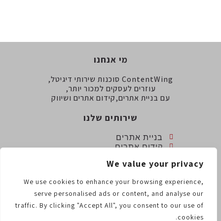
מי אנחנו
ContentWing סוכנות שירותי דיגיטל,
עוזרים לעסקים למכור יותר,
עם בניית אתרים,קידום אתרים ושיווק
שירותים שלנו
בניית אתרים
קידום אתרים
שיווק דיגיטלי
We value your privacy
כתיבה שיווקית
יצירת קשר
We use cookies to enhance your browsing experience,
serve personalised ads or content, and analyse our
info@contentwing.co.il
traffic. By clicking "Accept All", you consent to our use of
058-7229777 (972)
cookies.