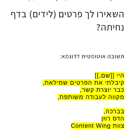
השאירו לך פרטים (לידים) בדף
נחיתה?
תשובה אוטומטית לדוגמא:
היי [[שם,]]
קיבלתי את הפרטים שמילאת,
כבר יוצרת קשר,
מקווה לעבודה משותפת,
בברכה,
הדס רוזן
צוות Content Wing