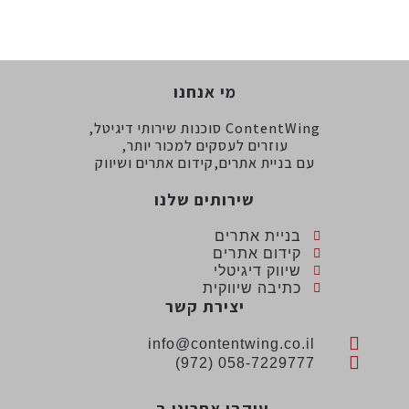
מי אנחנו
ContentWing סוכנות שירותי דיגיטל,
עוזרים לעסקים למכור יותר,
עם בניית אתרים,קידום אתרים ושיווק
שירותים שלנו
בניית אתרים
קידום אתרים
שיווק דיגיטלי
כתיבה שיווקית
יצירת קשר
info@contentwing.co.il
058-7229777 (972)
עיקבו אחרינו ב...