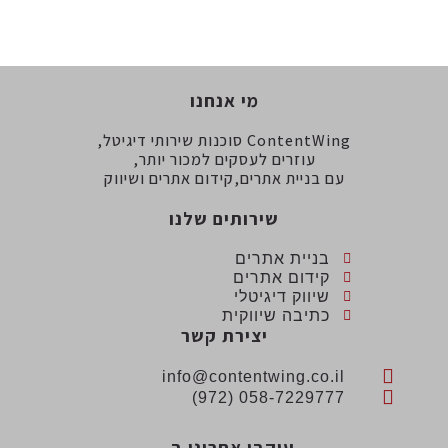
מי אנחנו
ContentWing סוכנות שירותי דיגיטל,
עוזרים לעסקים למכור יותר,
עם בניית אתרים,קידום אתרים ושיווק
שירותים שלנו
בניית אתרים
קידום אתרים
שיווק דיגיטלי
כתיבה שיווקית
יצירת קשר
info@contentwing.co.il
058-7229777 (972)
עיקבו אחרינו ב...