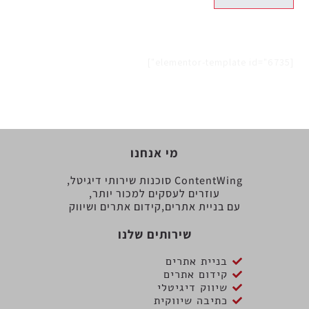
[elementor-template id="6735"]
מי אנחנו
ContentWing סוכנות שירותי דיגיטל,
עוזרים לעסקים למכור יותר,
עם בניית אתרים,קידום אתרים ושיווק
שירותים שלנו
בניית אתרים
קידום אתרים
שיווק דיגיטלי
כתיבה שיווקית